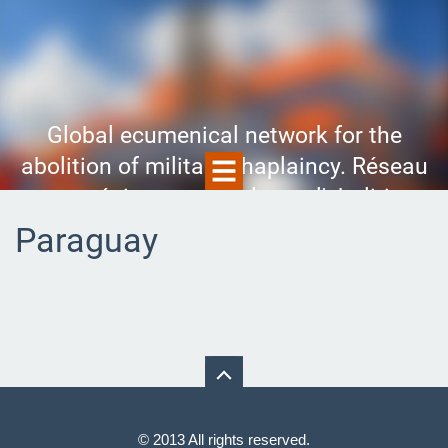
Global ecumenical network for the
abolition of military chaplaincy. Réseau
œcuménique mondial pour l'abolition
de l'aumônerie militaire. Red
Paraguay
Ecuménica Mundial para la abolición
de la capellanía militar. Глобальная
сеть за отмену военных
священников.
© 2013 All rights reserved.