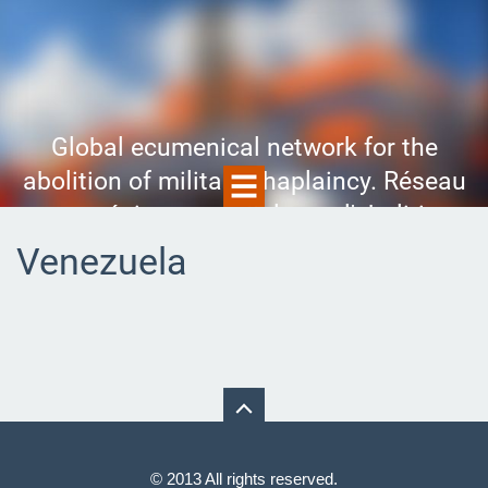
Global ecumenical network for the
abolition of military chaplaincy. Réseau
œcuménique mondial pour l'abolition
de l'aumônerie militaire. Red
Venezuela
Ecuménica Mundial para la abolición
de la capellanía militar. Глобальная
сеть за отмену военных
священников.
© 2013 All rights reserved.